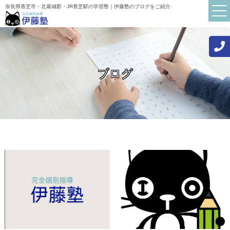
奈良県香芝市・北葛城郡・JR香芝駅の学習塾｜伊藤塾のブログをご紹介
ブログ
TOP
伊藤塾について
講師紹介
初めての方へ
お知らせ
ブログ
よくある質問
保護者・生徒の声