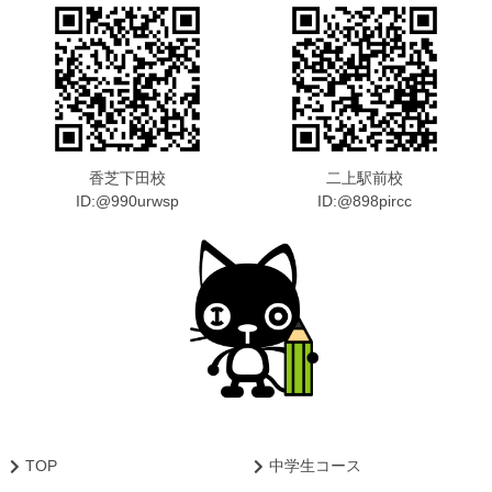
香芝下田校
二上駅前校
ID:@990urwsp
ID:@898pircc
TOP
中学生コース