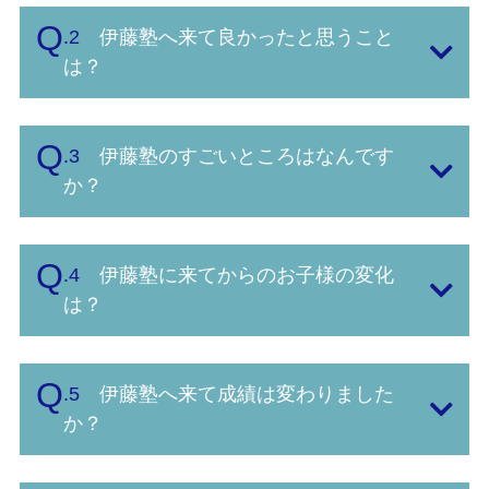
お問い合わせ
.2
伊藤塾へ来て良かったと思うこと
は？
校舎
校舎紹介
.3
伊藤塾のすごいところはなんです
香芝下田校
か？
二上駅前校
オンライン校
.4
伊藤塾に来てからのお子様の変化
は？
コース
小学生コース
.5
伊藤塾へ来て成績は変わりました
か？
中学生コース
高校生・大学受験・社会人コース