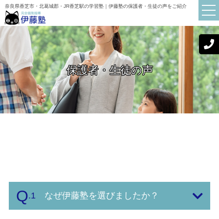
奈良県香芝市・北葛城郡・JR香芝駅の学習塾｜伊藤塾の保護者・生徒の声をご紹介
保護者・生徒の声
TOP
伊藤塾について
講師紹介
初めての方へ
お知らせ
ブログ
よくある質問
.1
なぜ伊藤塾を選びましたか？
保護者・生徒の声