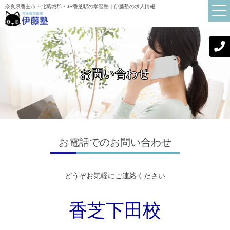
奈良県香芝市・北葛城郡・JR香芝駅の学習塾｜伊藤塾の求人情報
お問い合わせ
TOP
伊藤塾について
講師紹介
初めての方へ
お電話でのお問い合わせ
お知らせ
どうぞお気軽にご連絡ください
ブログ
よくある質問
香芝下田校
保護者・生徒の声