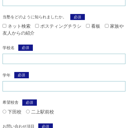
当塾をどのように知られましたか。
必須
ネット検索
ポスティングチラシ
看板
家族や
友人からの紹介
学校名
必須
学年
必須
希望校舎
必須
下田校
二上駅前校
お問い合わせ項目
必須