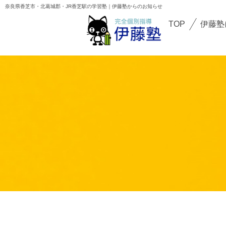
校舎
奈良県香芝市・北葛城郡・JR香芝駅の学習塾｜伊藤塾からのお知らせ
TOP
校舎紹介
TOP
伊藤塾
伊藤塾について
香芝下田校
講師紹介
二上駅前校
初めての方へ
オンライン校
お知らせ
ブログ
よくある質問
保護者・生徒の声
お問い合わせ