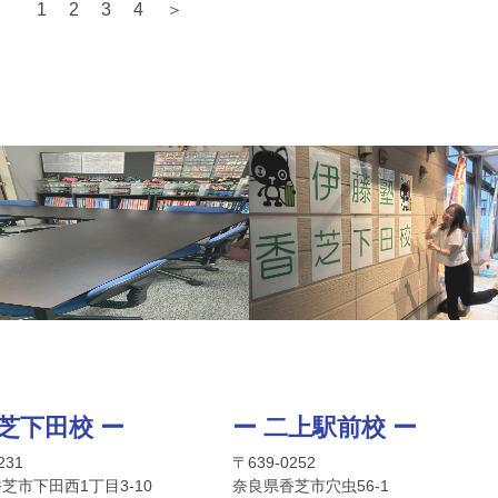
1
2
3
4
＞
香芝下田校 ー
ー 二上駅前校 ー
231
〒639-0252
芝市下田西1丁目3-10
奈良県香芝市穴虫56-1