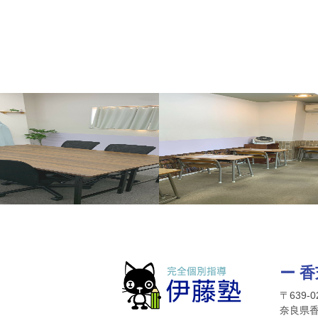
ー 
〒639-0
奈良県香