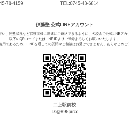
45-78-4159
TEL:
0745-4
3-6814
伊藤塾 公式LINEアカウント
伴い、開塾状況など保護者様に迅速にご連絡できるように、各校舎で公式LINEアカ
以下のQRコードまたはLINE IDよりご登録よろしくお願いいたします。
連絡用であるため、LINEを通しての質問やご相談はお受けできません。あらかじめご
二上駅前校
ID:@898pircc