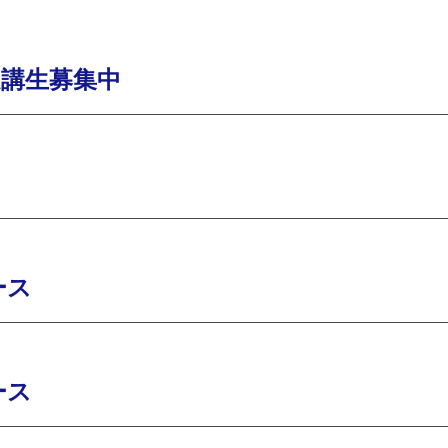
受講生募集中
ース
ース