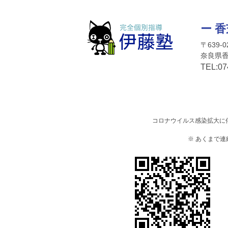
ー 
〒639-0
奈良県香
TEL:
07
コロナウイルス感染拡大に
※ あくまで