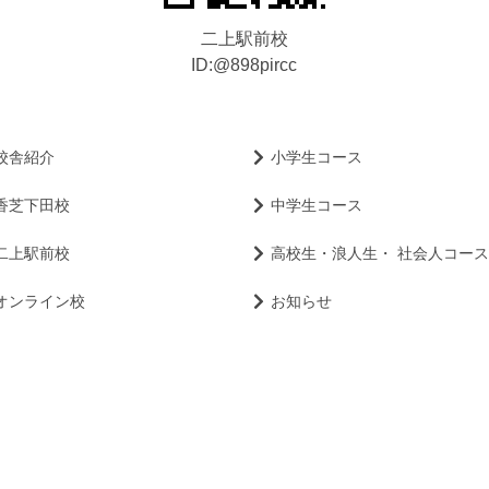
二上駅前校
ID:@898pircc
校舎紹介
小学生コース
香芝下田校
中学生コース
二上駅前校
高校生・浪人生・
社会人コース
オンライン校
お知らせ