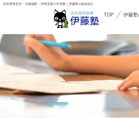
校舎
奈良県香芝市・北葛城郡・JR香芝駅の学習塾｜伊藤塾の校舎紹介
TOP
校舎紹介
TOP
伊藤塾
伊藤塾について
香芝下田校
講師紹介
二上駅前校
初めての方へ
オンライン校
お知らせ
ブログ
よくある質問
保護者・生徒の声
お問い合わせ