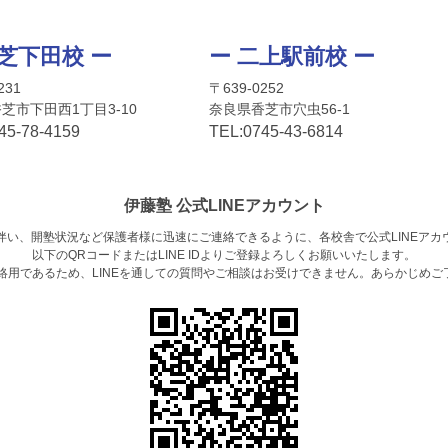
香芝下田校 ー
ー 二上駅前校 ー
231
〒639-0252
芝市下田西1丁目3-10
奈良県香芝市穴虫56-1
45-78-4159
TEL:
0745-4
3-6814
伊藤塾 公式LINEアカウント
伴い、開塾状況など保護者様に迅速にご連絡できるように、各校舎で公式LINEアカ
以下のQRコードまたはLINE IDよりご登録よろしくお願いいたします。
連絡用であるため、LINEを通しての質問やご相談はお受けできません。あらかじめご