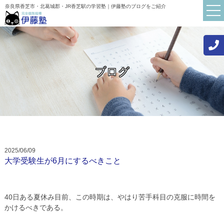
奈良県香芝市・北葛城郡・JR香芝駅の学習塾｜伊藤塾のブログをご紹介
ブログ
TOP
伊藤塾について
講師紹介
初めての方へ
2025/06/09
お知らせ
大学受験生が6月にするべきこと
ブログ
よくある質問
40日ある夏休み目前、この時期は、やはり苦手科目の克服に時間を
かけるべきである。
保護者・生徒の声