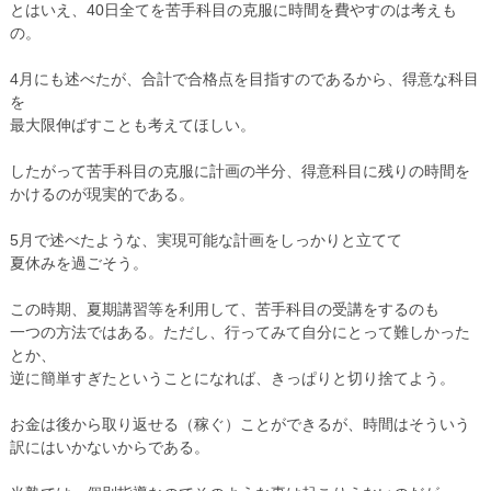
とはいえ、40日全てを苦手科目の克服に時間を費やすのは考えも
お問い合わせ
の。
校舎
4月にも述べたが、合計で合格点を目指すのであるから、得意な科目
を
最大限伸ばすことも考えてほしい。
校舎紹介
したがって苦手科目の克服に計画の半分、得意科目に残りの時間を
香芝下田校
かけるのが現実的である。
二上駅前校
5月で述べたような、実現可能な計画をしっかりと立てて
夏休みを過ごそう。
オンライン校
この時期、夏期講習等を利用して、苦手科目の受講をするのも
一つの方法ではある。ただし、行ってみて自分にとって難しかった
コース
とか、
逆に簡単すぎたということになれば、きっぱりと切り捨てよう。
小学生コース
お金は後から取り返せる（稼ぐ）ことができるが、時間はそういう
中学生コース
訳にはいかないからである。
高校生・大学受験・社会人コース