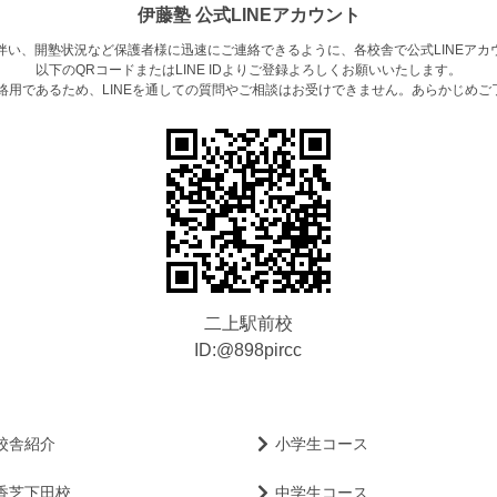
伊藤塾 公式LINEアカウント
伴い、開塾状況など保護者様に迅速にご連絡できるように、各校舎で公式LINEアカ
以下のQRコードまたはLINE IDよりご登録よろしくお願いいたします。
連絡用であるため、LINEを通しての質問やご相談はお受けできません。あらかじめご
二上駅前校
ID:@898pircc
校舎紹介
小学生コース
香芝下田校
中学生コース