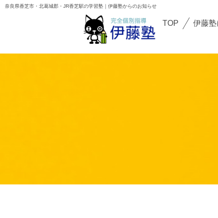
校舎
奈良県香芝市・北葛城郡・JR香芝駅の学習塾｜伊藤塾からのお知らせ
TOP
校舎紹介
TOP
伊藤塾
伊藤塾について
香芝下田校
講師紹介
二上駅前校
初めての方へ
オンライン校
お知らせ
ブログ
よくある質問
保護者・生徒の声
お問い合わせ