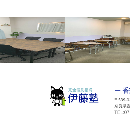
ー 
〒639-0
奈良県香
TEL:
07