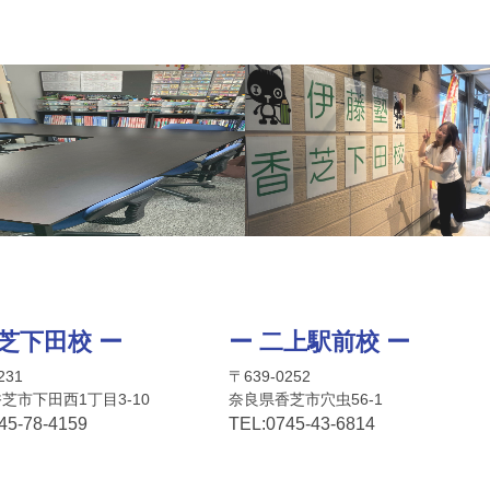
香芝下田校 ー
ー 二上駅前校 ー
231
〒639-0252
芝市下田西1丁目3-10
奈良県香芝市穴虫56-1
45-78-4159
TEL:
0745-4
3-6814