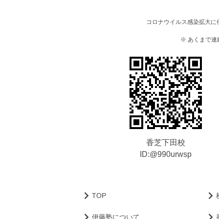
コロナウイルス感染拡大に
※ あくまで
香芝下田校
ID:@990urwsp
TOP
伊藤塾について