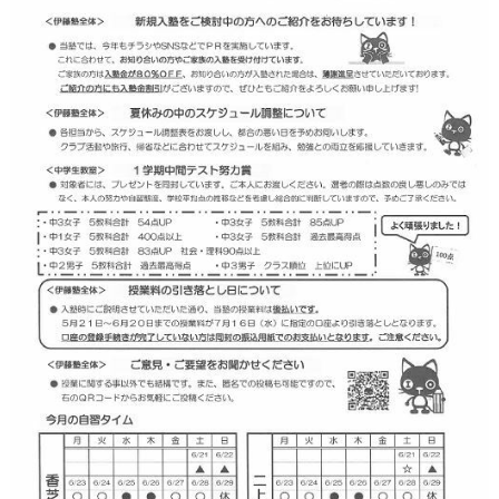
お問い合わせ
校舎
校舎紹介
香芝下田校
二上駅前校
オンライン校
コース
小学生コース
中学生コース
高校生・大学受験・社会人コース