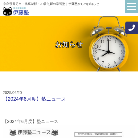
奈良県香芝市・北葛城郡・JR香芝駅の学習塾｜伊藤塾からのお知らせ
お知らせ
TOP
伊藤塾について
講師紹介
初めての方へ
2025/06/20
お知らせ
【2024年6月度】塾ニュース
ブログ
よくある質問
【2024年6月度】塾ニュース
保護者・生徒の声