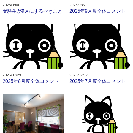
2025/09/01
2025/08/21
お問い合わせ
受験生が9月にするべきこと
2025年9月度全体コメント
校舎
校舎紹介
香芝下田校
二上駅前校
オンライン校
2025/07/29
2025/07/17
2025年8月度全体コメント
2025年7月度全体コメント
コース
小学生コース
中学生コース
高校生・大学受験・社会人コース