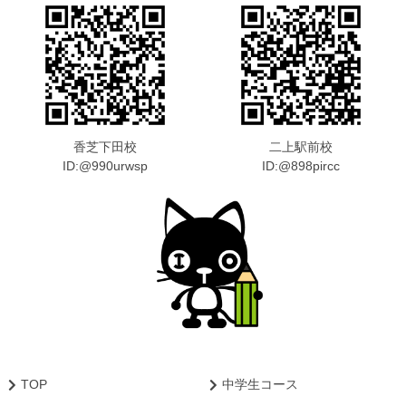
香芝下田校
二上駅前校
ID:@990urwsp
ID:@898pircc
TOP
中学生コース