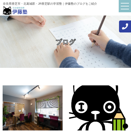
奈良県香芝市・北葛城郡・JR香芝駅の学習塾｜伊藤塾のブログをご紹介
ブログ
TOP
伊藤塾について
講師紹介
初めての方へ
お知らせ
ブログ
よくある質問
保護者・生徒の声