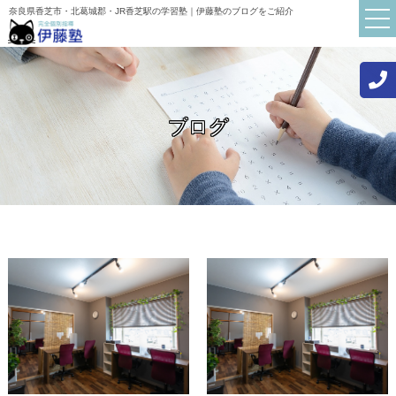
奈良県香芝市・北葛城郡・JR香芝駅の学習塾｜伊藤塾のブログをご紹介
ブログ
TOP
伊藤塾について
講師紹介
初めての方へ
お知らせ
ブログ
よくある質問
保護者・生徒の声