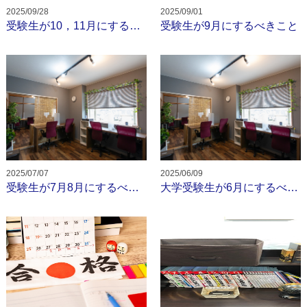
2025/09/28
2025/09/01
お問い合わせ
受験生が10，11月にするべきこと
受験生が9月にするべきこと
校舎
校舎紹介
香芝下田校
二上駅前校
オンライン校
2025/07/07
2025/06/09
受験生が7月8月にするべきこと
大学受験生が6月にするべきこと
コース
小学生コース
中学生コース
高校生・大学受験・社会人コース